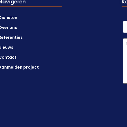
Navigeren
K
Diensten
N
Over ons
Referenties
G
t
Nieuws
Contact
Aanmelden project
C