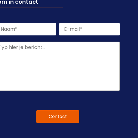
om in contact
aam
*
E-
mailadres
*
een
itel
APTCHA