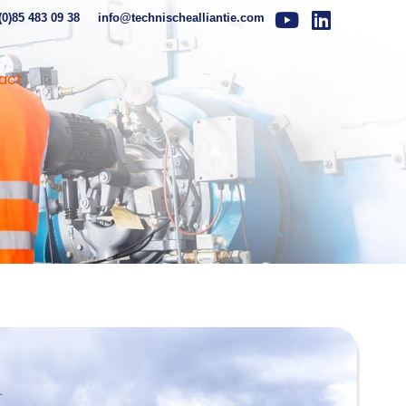
(0)85 483 09 38
info@technischealliantie.com
act