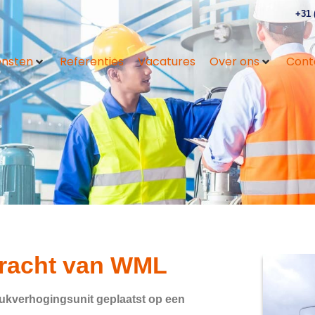
+31 
ensten
Referenties
Vacatures
Over ons
Cont
dracht van WML
rukverhogingsunit geplaatst op een